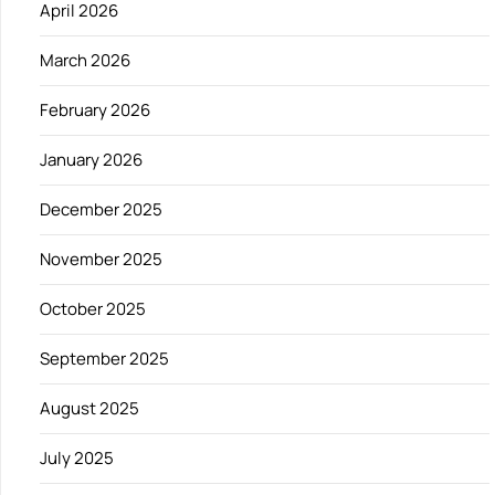
April 2026
March 2026
February 2026
January 2026
December 2025
November 2025
October 2025
September 2025
August 2025
July 2025