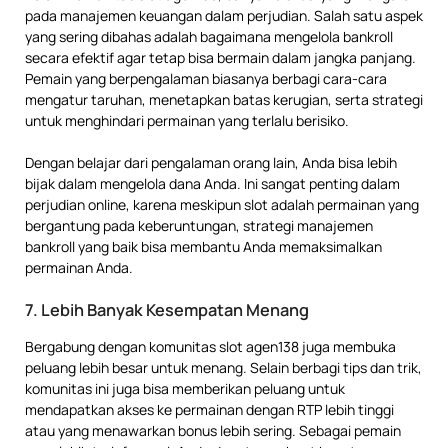
pada manajemen keuangan dalam perjudian. Salah satu aspek
yang sering dibahas adalah bagaimana mengelola bankroll
secara efektif agar tetap bisa bermain dalam jangka panjang.
Pemain yang berpengalaman biasanya berbagi cara-cara
mengatur taruhan, menetapkan batas kerugian, serta strategi
untuk menghindari permainan yang terlalu berisiko.
Dengan belajar dari pengalaman orang lain, Anda bisa lebih
bijak dalam mengelola dana Anda. Ini sangat penting dalam
perjudian online, karena meskipun slot adalah permainan yang
bergantung pada keberuntungan, strategi manajemen
bankroll yang baik bisa membantu Anda memaksimalkan
permainan Anda.
7.
Lebih Banyak Kesempatan Menang
Bergabung dengan komunitas slot agen138 juga membuka
peluang lebih besar untuk menang. Selain berbagi tips dan trik,
komunitas ini juga bisa memberikan peluang untuk
mendapatkan akses ke permainan dengan RTP lebih tinggi
atau yang menawarkan bonus lebih sering. Sebagai pemain