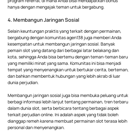
program referral, di mana Anda bisa mendapatkan bonus
hanya dengan mengajak teman untuk bergabung.
4.
Membangun Jaringan Sosial
Selain keuntungan praktis yang terkait dengan permainan,
bergabung dengan komunitas agen138 juga memberi Anda
kesempatan untuk membangun jaringan sosial. Banyak
pemain slot yang datang dari berbagai latar belakang dan
kota, sehingga Anda bisa bertemu dengan teman-teman baru
yang memiliki minat yang sama. Komunitas ini bisa menjadi
tempat yang menyenangkan untuk bertukar cerita, berteman,
dan bahkan membentuk hubungan yang lebih akrab di luar
dunia perjudian.
Membangun jaringan sosial juga bisa membuka peluang untuk
berbagi informasi lebih lanjut tentang permainan, tren terbaru
dalam dunia slot, serta berbicara tentang berbagai aspek
terkait perjudian online. Ini adalah aspek yang tidak boleh
dianggap remeh karena membuat permainan slot terasa lebih
personal dan menyenangkan.