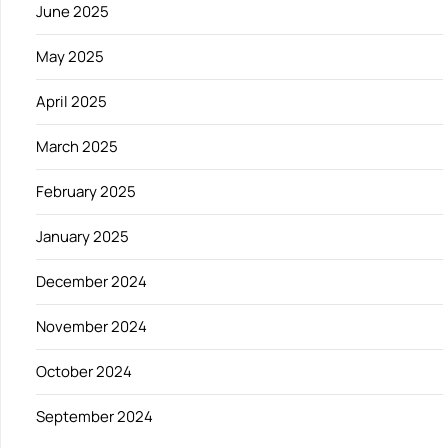
June 2025
May 2025
April 2025
March 2025
February 2025
January 2025
December 2024
November 2024
October 2024
September 2024