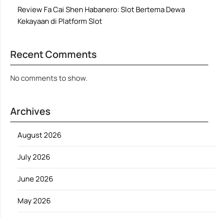
Review Fa Cai Shen Habanero: Slot Bertema Dewa
Kekayaan di Platform Slot
Recent Comments
No comments to show.
Archives
August 2026
July 2026
June 2026
May 2026