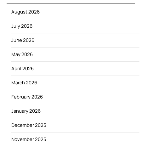
August 2026
July 2026
June 2026
May 2026
April 2026
March 2026
February 2026
January 2026
December 2025
November 2025