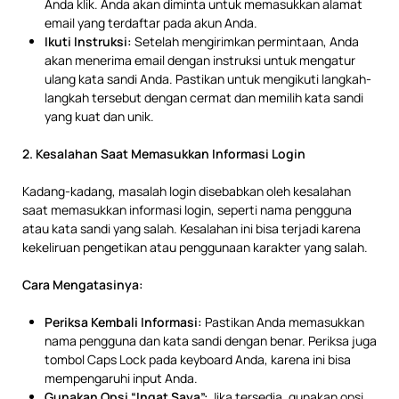
Anda klik. Anda akan diminta untuk memasukkan alamat
email yang terdaftar pada akun Anda.
Ikuti Instruksi:
Setelah mengirimkan permintaan, Anda
akan menerima email dengan instruksi untuk mengatur
ulang kata sandi Anda. Pastikan untuk mengikuti langkah-
langkah tersebut dengan cermat dan memilih kata sandi
yang kuat dan unik.
2. Kesalahan Saat Memasukkan Informasi Login
Kadang-kadang, masalah login disebabkan oleh kesalahan
saat memasukkan informasi login, seperti nama pengguna
atau kata sandi yang salah. Kesalahan ini bisa terjadi karena
kekeliruan pengetikan atau penggunaan karakter yang salah.
Cara Mengatasinya:
Periksa Kembali Informasi:
Pastikan Anda memasukkan
nama pengguna dan kata sandi dengan benar. Periksa juga
tombol Caps Lock pada keyboard Anda, karena ini bisa
mempengaruhi input Anda.
Gunakan Opsi “Ingat Saya”:
Jika tersedia, gunakan opsi