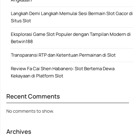
Langkah Demi Langkah Memulai Sesi Bermain Slot Gacor di
Situs Slot
Eksplorasi Game Slot Populer dengan Tampilan Modern di
Betwin188
Transparansi RTP dan Ketentuan Permainan di Slot
Review Fa Cai Shen Habanero: Slot Bertema Dewa
Kekayaan di Platform Slot
Recent Comments
No comments to show.
Archives