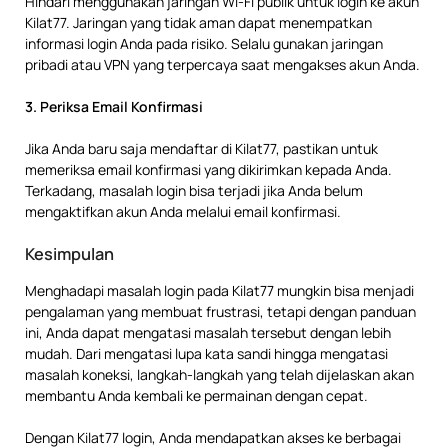
Hindari menggunakan jaringan Wi-Fi publik untuk login ke akun
Kilat77. Jaringan yang tidak aman dapat menempatkan
informasi login Anda pada risiko. Selalu gunakan jaringan
pribadi atau VPN yang terpercaya saat mengakses akun Anda.
3. Periksa Email Konfirmasi
Jika Anda baru saja mendaftar di Kilat77, pastikan untuk
memeriksa email konfirmasi yang dikirimkan kepada Anda.
Terkadang, masalah login bisa terjadi jika Anda belum
mengaktifkan akun Anda melalui email konfirmasi.
Kesimpulan
Menghadapi masalah login pada Kilat77 mungkin bisa menjadi
pengalaman yang membuat frustrasi, tetapi dengan panduan
ini, Anda dapat mengatasi masalah tersebut dengan lebih
mudah. Dari mengatasi lupa kata sandi hingga mengatasi
masalah koneksi, langkah-langkah yang telah dijelaskan akan
membantu Anda kembali ke permainan dengan cepat.
Dengan Kilat77 login, Anda mendapatkan akses ke berbagai