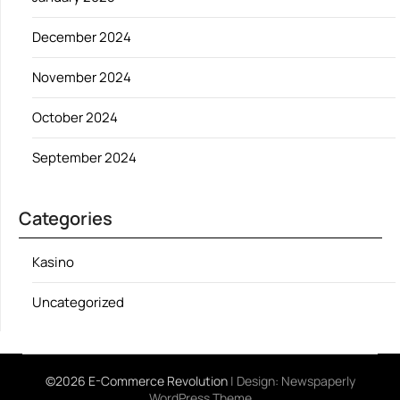
December 2024
November 2024
October 2024
September 2024
Categories
Kasino
Uncategorized
©2026 E-Commerce Revolution
| Design:
Newspaperly
WordPress Theme