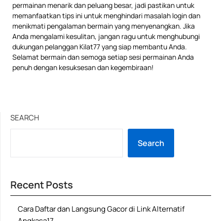
permainan menarik dan peluang besar, jadi pastikan untuk
memanfaatkan tips ini untuk menghindari masalah login dan
menikmati pengalaman bermain yang menyenangkan. Jika
Anda mengalami kesulitan, jangan ragu untuk menghubungi
dukungan pelanggan Kilat77 yang siap membantu Anda.
Selamat bermain dan semoga setiap sesi permainan Anda
penuh dengan kesuksesan dan kegembiraan!
SEARCH
Search
Recent Posts
Cara Daftar dan Langsung Gacor di Link Alternatif
Angkasa17