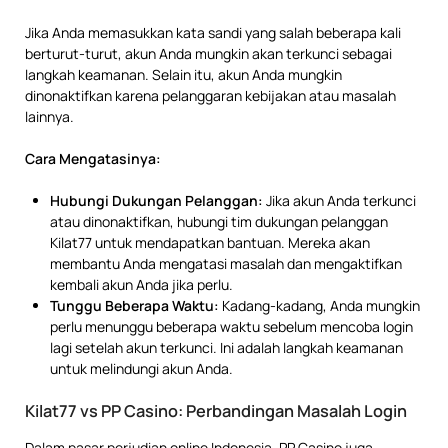
Jika Anda memasukkan kata sandi yang salah beberapa kali
berturut-turut, akun Anda mungkin akan terkunci sebagai
langkah keamanan. Selain itu, akun Anda mungkin
dinonaktifkan karena pelanggaran kebijakan atau masalah
lainnya.
Cara Mengatasinya:
Hubungi Dukungan Pelanggan:
Jika akun Anda terkunci
atau dinonaktifkan, hubungi tim dukungan pelanggan
Kilat77 untuk mendapatkan bantuan. Mereka akan
membantu Anda mengatasi masalah dan mengaktifkan
kembali akun Anda jika perlu.
Tunggu Beberapa Waktu:
Kadang-kadang, Anda mungkin
perlu menunggu beberapa waktu sebelum mencoba login
lagi setelah akun terkunci. Ini adalah langkah keamanan
untuk melindungi akun Anda.
Kilat77 vs PP Casino: Perbandingan Masalah Login
Dalam pasar perjudian online Indonesia, PP Casino juga