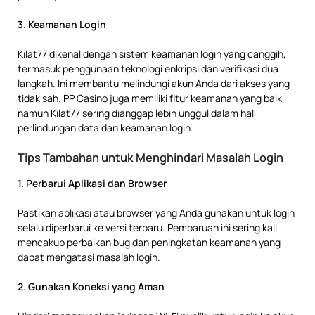
3. Keamanan Login
Kilat77 dikenal dengan sistem keamanan login yang canggih,
termasuk penggunaan teknologi enkripsi dan verifikasi dua
langkah. Ini membantu melindungi akun Anda dari akses yang
tidak sah. PP Casino juga memiliki fitur keamanan yang baik,
namun Kilat77 sering dianggap lebih unggul dalam hal
perlindungan data dan keamanan login.
Tips Tambahan untuk Menghindari Masalah Login
1. Perbarui Aplikasi dan Browser
Pastikan aplikasi atau browser yang Anda gunakan untuk login
selalu diperbarui ke versi terbaru. Pembaruan ini sering kali
mencakup perbaikan bug dan peningkatan keamanan yang
dapat mengatasi masalah login.
2. Gunakan Koneksi yang Aman