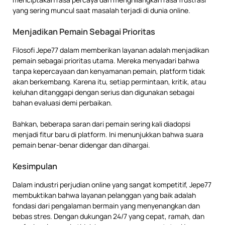
yang sering muncul saat masalah terjadi di dunia online.
Menjadikan Pemain Sebagai Prioritas
Filosofi Jepe77 dalam memberikan layanan adalah menjadikan
pemain sebagai prioritas utama. Mereka menyadari bahwa
tanpa kepercayaan dan kenyamanan pemain, platform tidak
akan berkembang. Karena itu, setiap permintaan, kritik, atau
keluhan ditanggapi dengan serius dan digunakan sebagai
bahan evaluasi demi perbaikan.
Bahkan, beberapa saran dari pemain sering kali diadopsi
menjadi fitur baru di platform. Ini menunjukkan bahwa suara
pemain benar-benar didengar dan dihargai.
Kesimpulan
Dalam industri perjudian online yang sangat kompetitif, Jepe77
membuktikan bahwa layanan pelanggan yang baik adalah
fondasi dari pengalaman bermain yang menyenangkan dan
bebas stres. Dengan dukungan 24/7 yang cepat, ramah, dan