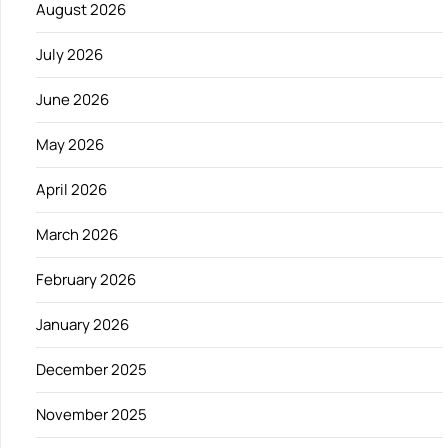
August 2026
July 2026
June 2026
May 2026
April 2026
March 2026
February 2026
January 2026
December 2025
November 2025