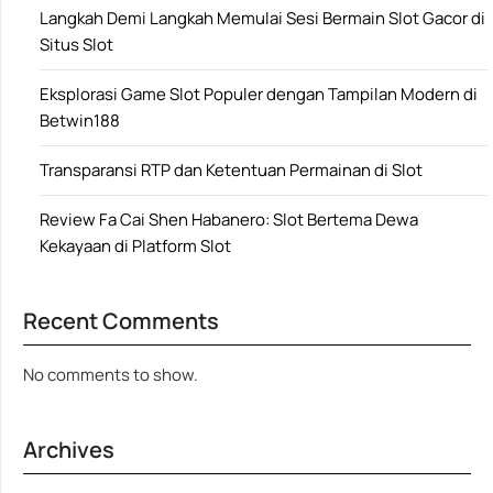
Langkah Demi Langkah Memulai Sesi Bermain Slot Gacor di
Situs Slot
Eksplorasi Game Slot Populer dengan Tampilan Modern di
Betwin188
Transparansi RTP dan Ketentuan Permainan di Slot
Review Fa Cai Shen Habanero: Slot Bertema Dewa
Kekayaan di Platform Slot
Recent Comments
No comments to show.
Archives