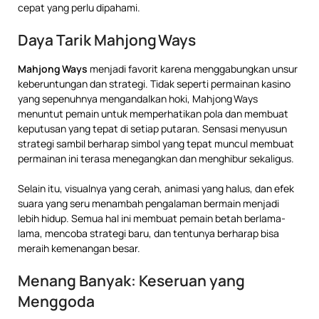
cepat yang perlu dipahami.
Daya Tarik Mahjong Ways
Mahjong Ways
menjadi favorit karena menggabungkan unsur
keberuntungan dan strategi. Tidak seperti permainan kasino
yang sepenuhnya mengandalkan hoki, Mahjong Ways
menuntut pemain untuk memperhatikan pola dan membuat
keputusan yang tepat di setiap putaran. Sensasi menyusun
strategi sambil berharap simbol yang tepat muncul membuat
permainan ini terasa menegangkan dan menghibur sekaligus.
Selain itu, visualnya yang cerah, animasi yang halus, dan efek
suara yang seru menambah pengalaman bermain menjadi
lebih hidup. Semua hal ini membuat pemain betah berlama-
lama, mencoba strategi baru, dan tentunya berharap bisa
meraih kemenangan besar.
Menang Banyak: Keseruan yang
Menggoda