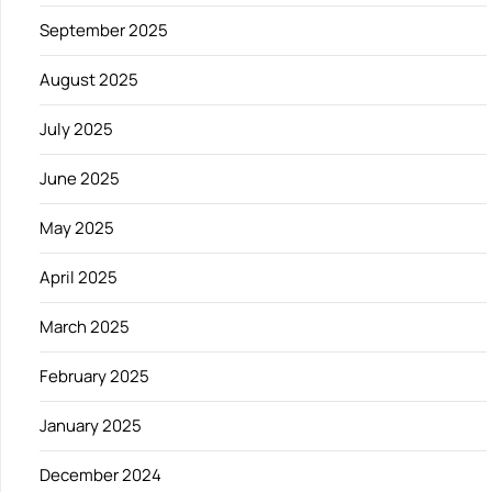
September 2025
August 2025
July 2025
June 2025
May 2025
April 2025
March 2025
February 2025
January 2025
December 2024