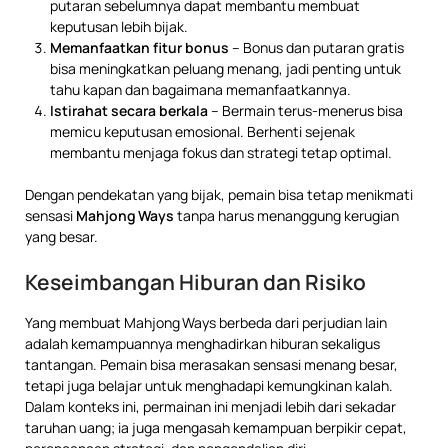
putaran sebelumnya dapat membantu membuat
keputusan lebih bijak.
Memanfaatkan fitur bonus
– Bonus dan putaran gratis
bisa meningkatkan peluang menang, jadi penting untuk
tahu kapan dan bagaimana memanfaatkannya.
Istirahat secara berkala
– Bermain terus-menerus bisa
memicu keputusan emosional. Berhenti sejenak
membantu menjaga fokus dan strategi tetap optimal.
Dengan pendekatan yang bijak, pemain bisa tetap menikmati
sensasi
Mahjong Ways
tanpa harus menanggung kerugian
yang besar.
Keseimbangan Hiburan dan Risiko
Yang membuat Mahjong Ways berbeda dari perjudian lain
adalah kemampuannya menghadirkan hiburan sekaligus
tantangan. Pemain bisa merasakan sensasi menang besar,
tetapi juga belajar untuk menghadapi kemungkinan kalah.
Dalam konteks ini, permainan ini menjadi lebih dari sekadar
taruhan uang; ia juga mengasah kemampuan berpikir cepat,