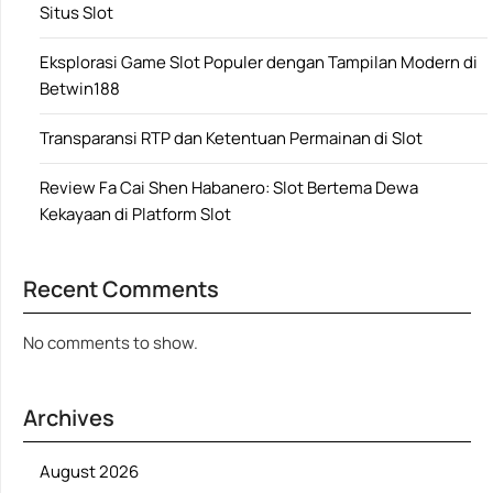
Situs Slot
Eksplorasi Game Slot Populer dengan Tampilan Modern di
Betwin188
Transparansi RTP dan Ketentuan Permainan di Slot
Review Fa Cai Shen Habanero: Slot Bertema Dewa
Kekayaan di Platform Slot
Recent Comments
No comments to show.
Archives
August 2026