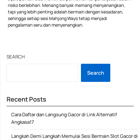
risiko berlebihan. Menang banyak memang menyenangkan,
tapi yang lebih penting adalah bermain dengan kesadaran,
sehingga setiap sesi Mahjong Ways tetap menjadi
pengalaman seru dan menyenangkan.
SEARCH
Search
Recent Posts
Cara Daftar dan Langsung Gacor di Link Alternatif
Angkasa17
Langkah Demi Langkah Memulai Sesi Bermain Slot Gacor di