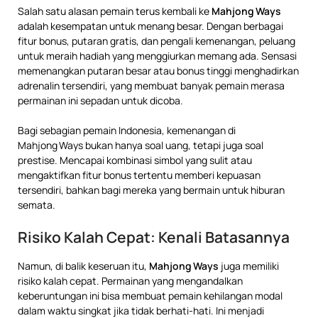
Salah satu alasan pemain terus kembali ke
Mahjong Ways
adalah kesempatan untuk menang besar. Dengan berbagai
fitur bonus, putaran gratis, dan pengali kemenangan, peluang
untuk meraih hadiah yang menggiurkan memang ada. Sensasi
memenangkan putaran besar atau bonus tinggi menghadirkan
adrenalin tersendiri, yang membuat banyak pemain merasa
permainan ini sepadan untuk dicoba.
Bagi sebagian pemain Indonesia, kemenangan di
Mahjong Ways bukan hanya soal uang, tetapi juga soal
prestise. Mencapai kombinasi simbol yang sulit atau
mengaktifkan fitur bonus tertentu memberi kepuasan
tersendiri, bahkan bagi mereka yang bermain untuk hiburan
semata.
Risiko Kalah Cepat: Kenali Batasannya
Namun, di balik keseruan itu,
Mahjong Ways
juga memiliki
risiko kalah cepat. Permainan yang mengandalkan
keberuntungan ini bisa membuat pemain kehilangan modal
dalam waktu singkat jika tidak berhati-hati. Ini menjadi