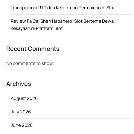
Transparansi RTP dan Ketentuan Permainan di Slot
Review Fa Cai Shen Habanero: Slot Bertema Dewa
Kekayaan di Platform Slot
Recent Comments
No comments to show.
Archives
August 2026
July 2026
June 2026