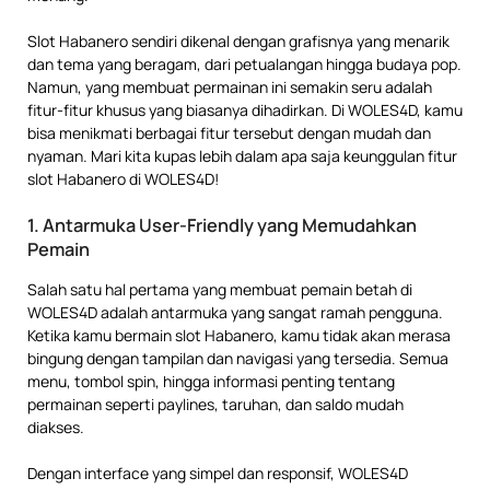
Slot Habanero sendiri dikenal dengan grafisnya yang menarik
dan tema yang beragam, dari petualangan hingga budaya pop.
Namun, yang membuat permainan ini semakin seru adalah
fitur-fitur khusus yang biasanya dihadirkan. Di WOLES4D, kamu
bisa menikmati berbagai fitur tersebut dengan mudah dan
nyaman. Mari kita kupas lebih dalam apa saja keunggulan fitur
slot Habanero di WOLES4D!
1. Antarmuka User-Friendly yang Memudahkan
Pemain
Salah satu hal pertama yang membuat pemain betah di
WOLES4D adalah antarmuka yang sangat ramah pengguna.
Ketika kamu bermain slot Habanero, kamu tidak akan merasa
bingung dengan tampilan dan navigasi yang tersedia. Semua
menu, tombol spin, hingga informasi penting tentang
permainan seperti paylines, taruhan, dan saldo mudah
diakses.
Dengan interface yang simpel dan responsif, WOLES4D