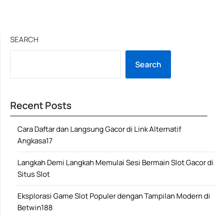
SEARCH
Search
Recent Posts
Cara Daftar dan Langsung Gacor di Link Alternatif
Angkasa17
Langkah Demi Langkah Memulai Sesi Bermain Slot Gacor di
Situs Slot
Eksplorasi Game Slot Populer dengan Tampilan Modern di
Betwin188