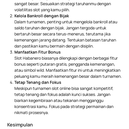
sangat besar. Sesuaikan strategi taruhanmu dengan
volatilitas slot yang kamu pilih.
Kelola Bankroll dengan Bijak
Dalam turnamen, penting untuk mengelola bankroll atau
saldo taruhan dengan bijak. Jangan tergoda untuk
bertaruh besar secara terus-menerus, terutama jika
kemenangan jarang datang. Tentukan batasan taruhan
dan pastikan kamu bermain dengan disiplin.
Manfaatkan Fitur Bonus
Slot Habanero biasanya dilengkapi dengan berbagai fitur
bonus seperti putaran gratis, pengganda kemenangan,
atau simbol wild. Manfaatkan fitur ini untuk meningkatkan
peluang kamu meraih kemenangan besar dalam turnamen.
Tetap Tenang dan Fokus
Meskipun turnamen slot online bisa sangat kompetitif,
tetap tenang dan fokus adalah kunci sukses. Jangan
biarkan kegembiraan atau tekanan mengganggu
konsentrasi kamu. Fokus pada strategi permainan dan
nikmati prosesnya.
Kesimpulan