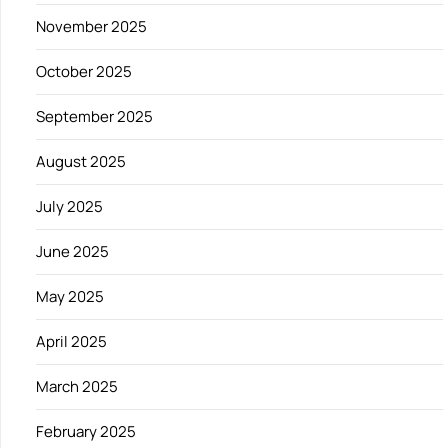
November 2025
October 2025
September 2025
August 2025
July 2025
June 2025
May 2025
April 2025
March 2025
February 2025