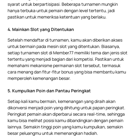
syarat untuk berpartisipasi. Beberapa turnamen mungkin
hanya terbuka untuk pemain dengan level tertentu, jadi
pastikan untuk memeriksa ketentuan yang berlaku.
4.
Mainkan Slot yang Ditentukan
Setelah mendaftar di turnamen, kamu akan diberikan akses
untuk bermain pada mesin slot yang ditentukan. Biasanya,
setiap turnamen slot di Member77 memiliki tema dan jenis slot
tertentu yang menjadi bagian dari kompetisi. Pastikan untuk
memahami mekanisme permainan slot tersebut, termasuk
cara menang dan fitur-fitur bonus yang bisa membantu kamu
memperoleh kemenangan besar.
5.
Kumpulkan Poin dan Pantau Peringkat
Setiap kali kamu bermain, kemenangan yang diraih akan
dikonversi menjadi poin yang dihitung untuk papan peringkat.
Peringkat pemain akan diperbarui secara real-time, sehingga
kamu bisa melihat posisi kamu dibandingkan dengan pemain
lainnya. Semakin tinggi poin yang kamu kumpulkan, semakin
besar peluangmu untuk memenangkan hadiah.