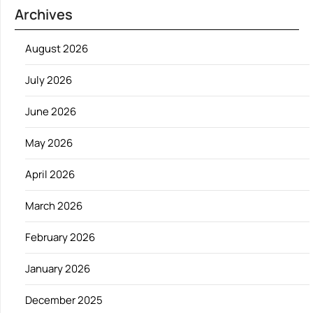
Archives
August 2026
July 2026
June 2026
May 2026
April 2026
March 2026
February 2026
January 2026
December 2025