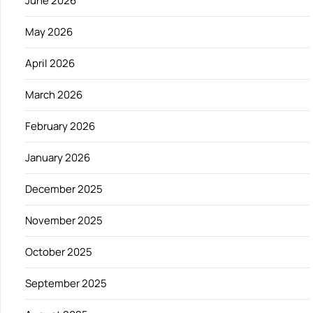
June 2026
May 2026
April 2026
March 2026
February 2026
January 2026
December 2025
November 2025
October 2025
September 2025