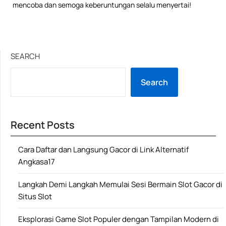
mencoba dan semoga keberuntungan selalu menyertai!
SEARCH
Search
Recent Posts
Cara Daftar dan Langsung Gacor di Link Alternatif
Angkasa17
Langkah Demi Langkah Memulai Sesi Bermain Slot Gacor di
Situs Slot
Eksplorasi Game Slot Populer dengan Tampilan Modern di