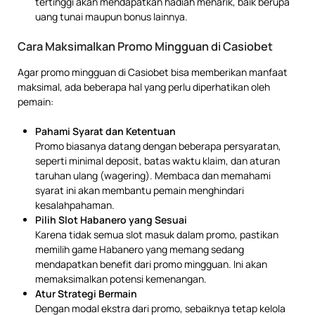
tertinggi akan mendapatkan hadiah menarik, baik berupa
uang tunai maupun bonus lainnya.
Cara Maksimalkan Promo Mingguan di Casiobet
Agar promo mingguan di Casiobet bisa memberikan manfaat
maksimal, ada beberapa hal yang perlu diperhatikan oleh
pemain:
Pahami Syarat dan Ketentuan
Promo biasanya datang dengan beberapa persyaratan,
seperti minimal deposit, batas waktu klaim, dan aturan
taruhan ulang (wagering). Membaca dan memahami
syarat ini akan membantu pemain menghindari
kesalahpahaman.
Pilih Slot Habanero yang Sesuai
Karena tidak semua slot masuk dalam promo, pastikan
memilih game Habanero yang memang sedang
mendapatkan benefit dari promo mingguan. Ini akan
memaksimalkan potensi kemenangan.
Atur Strategi Bermain
Dengan modal ekstra dari promo, sebaiknya tetap kelola